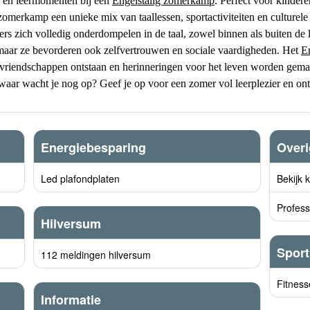
r en leermomenten bij een
Engelstalig zomerkamp
. Perfect voor kindere
 zomerkamp een unieke mix van taallessen, sportactiviteiten en culturele
s zich volledig onderdompelen in de taal, zowel binnen als buiten de 
, maar ze bevorderen ook zelfvertrouwen en sociale vaardigheden. Het
E
ale vriendschappen ontstaan en herinneringen voor het leven worden ge
waar wacht je nog op? Geef je op voor een zomer vol leerplezier en on
Energiebesparing
Over
Led plafondplaten
Bekijk 
Profess
Hilversum
Sport
112 meldingen hilversum
Fitness
Informatie