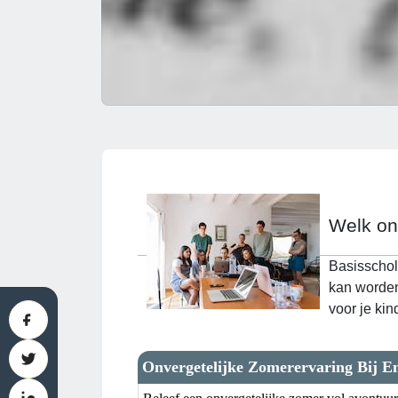
Welk ond
Basisschol
kan worden
voor je kin
Onvergetelijke Zomerervaring Bij E