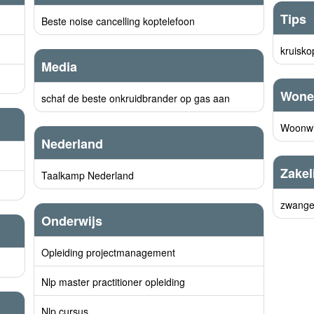
Tips
Beste noise cancelling koptelefoon
kruisko
Media
Wone
schaf de beste onkruidbrander op gas aan
Woonwi
Nederland
Zakel
Taalkamp Nederland
zwanger
Onderwijs
Opleiding projectmanagement
Nlp master practitioner opleiding
Nlp cursus