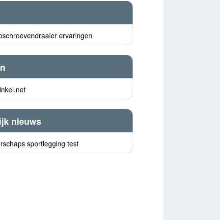
pschroevendraaier ervaringen
n
nkel.net
ijk nieuws
schaps sportlegging test