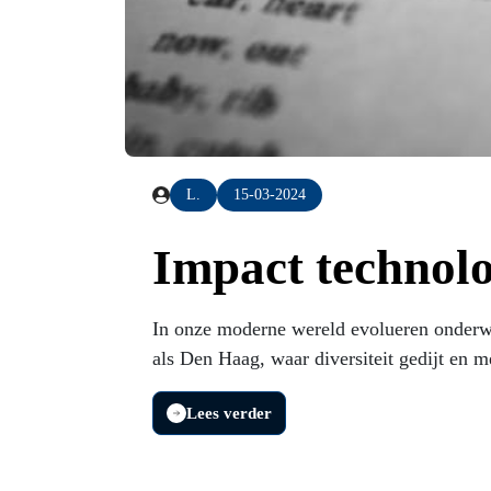
L.
15-03-2024
Impact technolog
In onze moderne wereld evolueren onderwi
als Den Haag, waar diversiteit gedijt en me
Lees verder