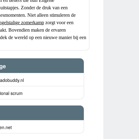
n en tieners die hun Engelse
 uitstapjes. Zonder de druk van een
lesmomenten. Niet alleen stimuleren de
ngelstalige zomerkamp
zorgt voor een
maakt. Bovendien maken de ervaren
tdek de wereld op een nieuwe manier bij een
ige
kadobuddy.nl
ional scrum
en.net